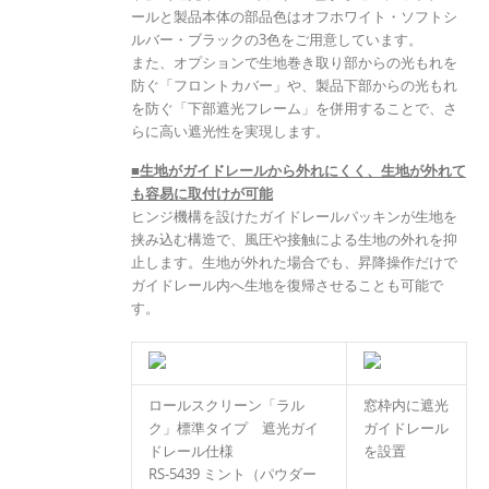
ールと製品本体の部品色はオフホワイト・ソフトシ
ルバー・ブラックの3色をご用意しています。
また、オプションで生地巻き取り部からの光もれを
防ぐ「フロントカバー」や、製品下部からの光もれ
を防ぐ「下部遮光フレーム」を併用することで、さ
らに高い遮光性を実現します。
■生地がガイドレールから外れにくく、生地が外れて
も容易に取付けが可能
ヒンジ機構を設けたガイドレールパッキンが生地を
挟み込む構造で、風圧や接触による生地の外れを抑
止します。生地が外れた場合でも、昇降操作だけで
ガイドレール内へ生地を復帰させることも可能で
す。
ロールスクリーン「ラル
窓枠内に遮光
ク」標準タイプ 遮光ガイ
ガイドレール
ドレール仕様
を設置
RS-5439 ミント（パウダー