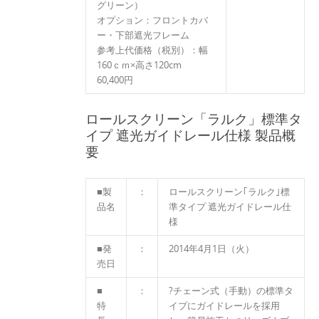
グリーン）
オプション：フロントカバ
ー・下部遮光フレーム
参考上代価格（税別）：幅
160ｃｍ×高さ120cm
60,400円
ロールスクリーン「ラルク」標準タ
イプ 遮光ガイドレール仕様 製品概
要
■製
：
ロールスクリーン｢ラルク｣標
品名
準タイプ 遮光ガイドレール仕
様
■発
：
2014年4月1日（火）
売日
■
：
?チェーン式（手動）の標準タ
特
イプにガイドレールを採用