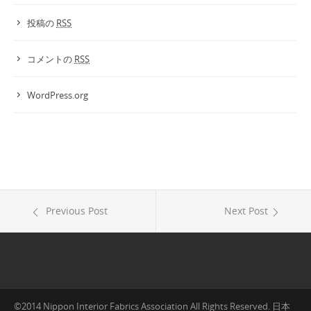
投稿の
RSS
コメントの
RSS
WordPress.org
Previous Post
Next Post
©2014 Nippon Interior Fabrics Association All Rights Reserved. 日本