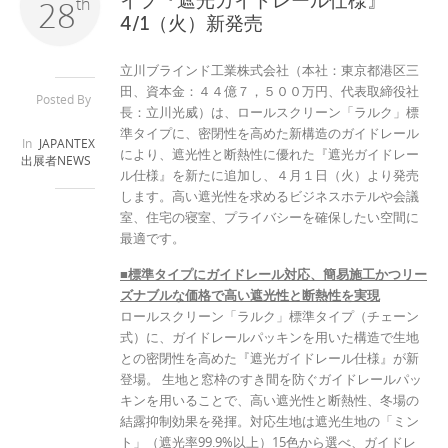
イプ『遮光ガイドレール仕様』
28
th
4/1（火）新発売
立川ブラインド工業株式会社（本社：東京都港区三
田、資本金：４４億７，５００万円、代表取締役社
Posted By
長：立川光威）は、ロールスクリーン「ラルク」標
準タイプに、密閉性を高めた新構造のガイドレール
In
JAPANTEX
により、遮光性と断熱性に優れた『遮光ガイドレー
出展者NEWS
ル仕様』を新たに追加し、４月１日（火）より発売
します。高い遮光性を求めるビジネスホテルや会議
室、住宅の寝室、プライバシーを確保したい空間に
最適です。
■標準タイプにガイドレール対応、簡易施工かつリー
ズナブルな価格で高い遮光性と断熱性を実現
ロールスクリーン「ラルク」標準タイプ（チェーン
式）に、ガイドレールパッキンを用いた構造で生地
との密閉性を高めた『遮光ガイドレール仕様』が新
登場。 生地と窓枠のすき間を防ぐガイドレールパッ
キンを用いることで、高い遮光性と断熱性、冬場の
結露抑制効果を発揮。対応生地は遮光生地の「ミン
ト」（遮光率99.9%以上）15色から選べ、ガイドレ