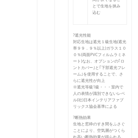
とで生地を挟み
込む
?遮光性能
対応生地は遮光１級生地(遮光
率９９．９％以上)ガラス１０
０％(両面PVCフィルムラミネ
ート)なお、オプションの｢ロ
ントカバー｣と｢下部遮光フレ
ーム｣を使用することで、さ
らに遮光性が向上
※遮光等級1級・・・室内で
人の表情が識別できないレベ
ル(社)日本インテリアファブ
リックス協会基準による
?断熱効果
生地と窓枠のすき間をふさぐ
ことにより、空気層がつくら
れ高い断熱効果が得られる。