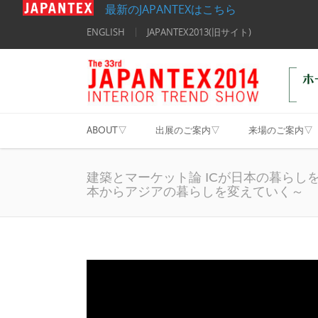
最新のJAPANTEXはこちら
ENGLISH
JAPANTEX2013(旧サイト)
ABOUT▽
出展のご案内▽
来場のご案内▽
建築とマーケット論 ICが日本の暮らしを変え
本からアジアの暮らしを変えていく～